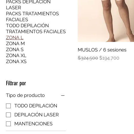
PACKS DEPILACION
LASER
PACKS TRATAMIENTOS
FACIALES
TODO DEPILACIÓN
TRATAMIENTOS FACIALES
ZONA L
ZONA M
ZONA S
MUSLOS / 6 sesiones
ZONA XL
Precio
Precio de ofert
$324.500
$194.700
ZONA XS
Filtrar por
Tipo de producto
TODO DEPILACIÓN
DEPILACIÓN LASER
MANTENCIONES