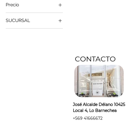
Precio
SUCURSAL
59.000 CLP
261.000 CLP
Gift Card
Lo Barnechea
Vitacura
CONTACTO
José Alcalde Délano 10425
Local 4, Lo Barnechea
+569 41666672