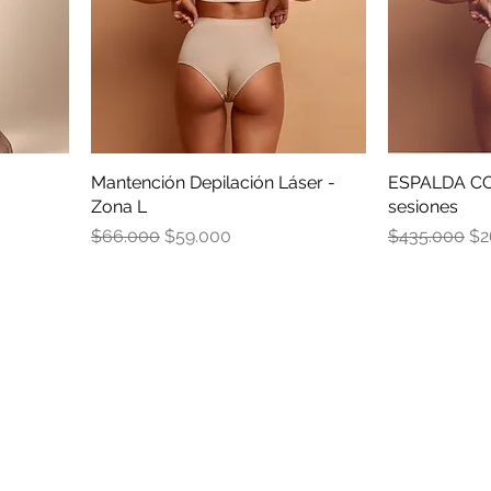
Mantención Depilación Láser -
ESPALDA C
Zona L
sesiones
a
Precio
Precio de oferta
Precio
Pr
$66.000
$59.000
$435.000
$2