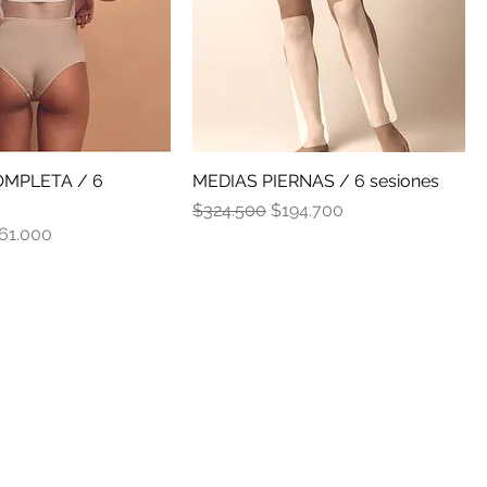
OMPLETA / 6
MEDIAS PIERNAS / 6 sesiones
Precio
Precio de oferta
$324.500
$194.700
ecio de oferta
61.000