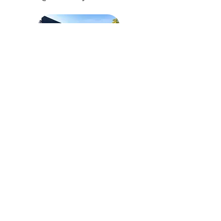
de corto, mediano o largo plazo.
- Puedes exponerte al sol hasta 48
hs antes y 48 hs posteriores a tu
sesión.
- Este es un tratamiento incial, la
cantidad de sesiones que necesites
puede variar según la cantidad y
tipo de pelo que tengas y de los
cambios hormonales que puedas
presentar.