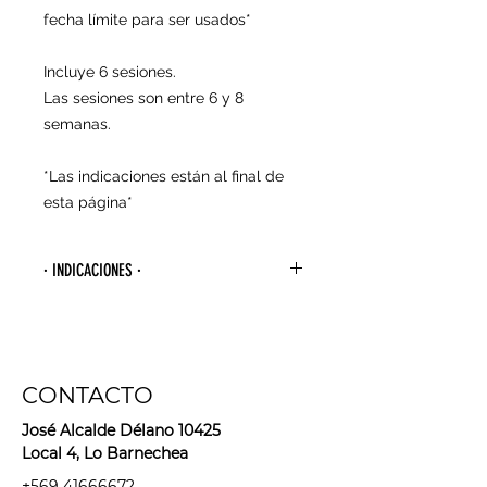
fecha límite para ser usados*
Incluye 6 sesiones.
Las sesiones son entre 6 y 8
semanas.
*Las indicaciones están al final de
esta página*
· INDICACIONES ·
- Para agendar tu primera sesión
debes esperar 4 semanas desde la
última vez que te depilaste con
algún método de arranque de raíz
CONTACTO
(cera, hilo, pinzas, bandas
depilatorias, maquina depilatoria,
José Alcalde Délano 10425
sugaring, etc).
Local 4, Lo Barnechea
+569 41666672