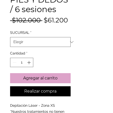
/ 6 sesiones
Precio
Precio
 $102.000 
$61.200
de
SUCURSAL
*
oferta
Cantidad
*
Agregar al carrito
Realizar compra
Depilación Láser - Zona XS
*Nuestros tratamientos no tienen