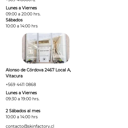
- Usar sólo rasuradora o métodos
Lunes a Viernes
que corten el pelo entre tus
09:00 a 20:00 hrs.
sesiones. Hacerlo sólo las veces
Sábados
necesarias para no sobre estimular
10:00 a 14:00 hrs
el folículo piloso.
- Debes venir rasurad@ (idealmente
desde el día anterior), sin
desodorante, cremas, ni perfumes
en la zona a tratar.
- Por protocolo, antes de agendar tu
Alonso de Córdova 2467 Local A,
sesión deberás informarnos si estás:
Vitacura
· con alguna irritación, alergia o
+569 4411 0868
tienes alguna afección de la piel
antes de tu sesión.
Lunes a Viernes
· tomando algún medicamento
09:30 a 19:00 hrs.
fotosensible: "medicamento"
considera antibióticos,
2 Sábados al mes
antihistamínicos, anticonceptivos y
10:00 a 14:00 hrs
cualquier medicamento que haya
contacto@skinfactory.cl
sido recetado para un tratamiento