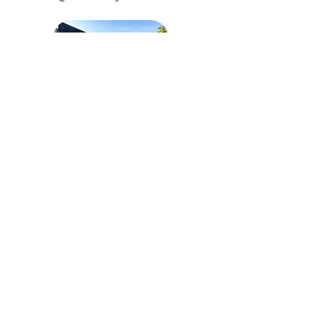
de corto, mediano o largo plazo.
- Puedes exponerte al sol hasta 48
hs antes y 48 hs posteriores a tu
sesión.
- Este es un tratamiento incial, la
cantidad de sesiones que necesites
puede variar según la cantidad y
tipo de pelo que tengas y de los
cambios hormonales que puedas
presentar.