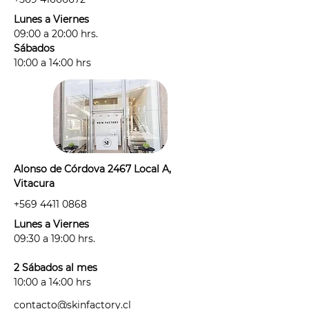
- Usar sólo rasuradora o métodos
Lunes a Viernes
que corten el pelo entre tus
09:00 a 20:00 hrs.
sesiones. Hacerlo sólo las veces
Sábados
necesarias para no sobre estimular
10:00 a 14:00 hrs
el folículo piloso.
- Debes venir rasurad@ (idealmente
desde el día anterior), sin
desodorante, cremas, ni perfumes
en la zona a tratar.
- Por protocolo, antes de agendar tu
Alonso de Córdova 2467 Local A,
sesión deberás informarnos si estás:
Vitacura
· con alguna irritación, alergia o
+569 4411 0868
tienes alguna afección de la piel
antes de tu sesión.
Lunes a Viernes
· tomando algún medicamento
09:30 a 19:00 hrs.
fotosensible: "medicamento"
considera antibióticos,
2 Sábados al mes
antihistamínicos, anticonceptivos y
10:00 a 14:00 hrs
cualquier medicamento que haya
contacto@skinfactory.cl
sido recetado para un tratamiento