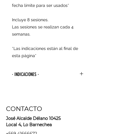
fecha límite para ser usados*
Incluye 8 sesiones.
Las sesiones se realizan cada 4
semanas.
*Las indicaciones están al final de
esta página*
· INDICACIONES ·
- Para agendar tu primera sesión
debes esperar 4 semanas desde la
última vez que te depilaste con
algún método de arranque de raíz
CONTACTO
(cera, hilo, pinzas, bandas
depilatorias, maquina depilatoria,
José Alcalde Délano 10425
sugaring, etc).
Local 4, Lo Barnechea
+569 41666672