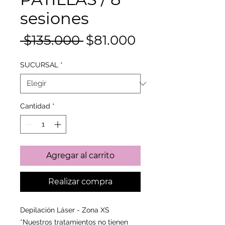
sesiones
Precio
Precio
 $135.000 
$81.000
de
SUCURSAL
*
oferta
Cantidad
*
Agregar al carrito
Realizar compra
Depilación Láser - Zona XS
*Nuestros tratamientos no tienen