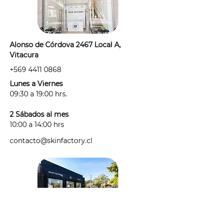
sido recetado para un tratamiento
de corto, mediano o largo plazo.
- Evitar la exposición prolongada al
sol 48hr antes hasta 48
hr posteriores a tu sesión.
Alonso de Córdova 2467 Local A,
- Las sesiones de mantención las
Vitacura
puedes realizar cuando las sientas
+569 4411 0868
necesarias.
- Sesiones de mantención válidas
Lunes a Viernes
para tratamiento previo en Skin
09:30 a 19:00 hrs.
Factory o en otro lugar.
2 Sábados al mes
10:00 a 14:00 hrs
contacto@skinfactory.cl