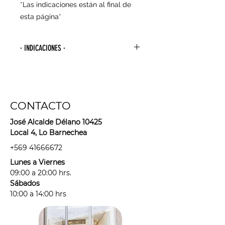
*Las indicaciones están al final de
esta página*
· INDICACIONES ·
- Debes venir rasurad@ (idealmente
desde el día anterior), sin
desodorante, cremas, ni perfumes
CONTACTO
en la zona a tratar.
- Por protocolo, antes de agendar tu
José Alcalde Délano 10425
sesión deberás informarnos si estás:
Local 4, Lo Barnechea
· con alguna irritación, alergia o
+569 41666672
tienes alguna afección de la piel
Lunes a Viernes
antes de tu sesión.
09:00 a 20:00 hrs.
· tomando algún medicamento
Sábados
fotosensible: "medicamento"
10:00 a 14:00 hrs
considera antibióticos,
antihistamínicos, anticonceptivos y
cualquier medicamento que haya