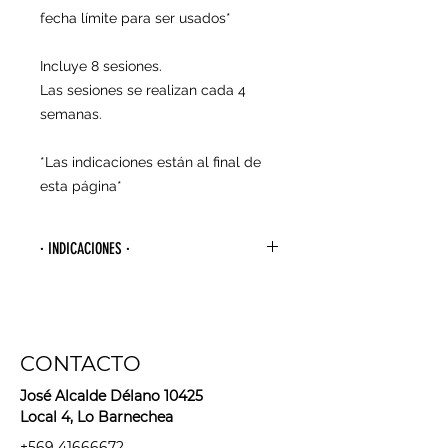
fecha límite para ser usados*
Incluye 8 sesiones.
Las sesiones se realizan cada 4
semanas.
*Las indicaciones están al final de
esta página*
· INDICACIONES ·
- Para agendar tu primera sesión
debes esperar 4 semanas desde la
última vez que te depilaste con
algún método de arranque de raíz
CONTACTO
(cera, hilo, pinzas, bandas
depilatorias, maquina depilatoria,
José Alcalde Délano 10425
sugaring, etc).
Local 4, Lo Barnechea
+569 41666672