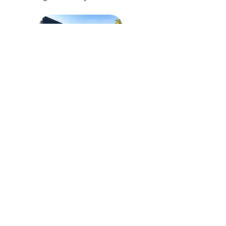
de corto, mediano o largo plazo.
- Puedes exponerte al sol hasta 48
hs antes y 48 hs posteriores a tu
sesión.
- Este es un tratamiento incial, la
cantidad de sesiones que necesites
puede variar según la cantidad y
tipo de pelo que tengas y de los
cambios hormonales que puedas
presentar.