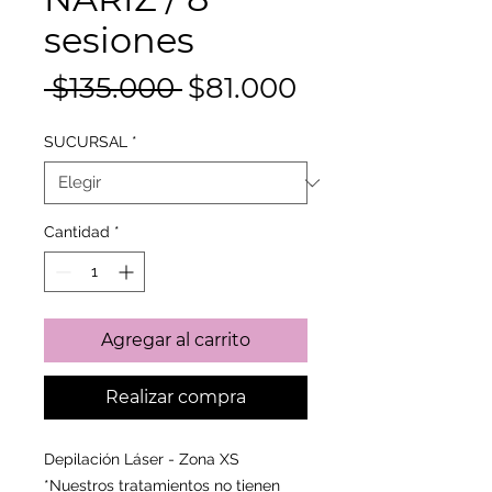
sesiones
Precio
Precio
 $135.000 
$81.000
de
SUCURSAL
*
oferta
Cantidad
*
Agregar al carrito
Realizar compra
Depilación Láser - Zona XS
*Nuestros tratamientos no tienen