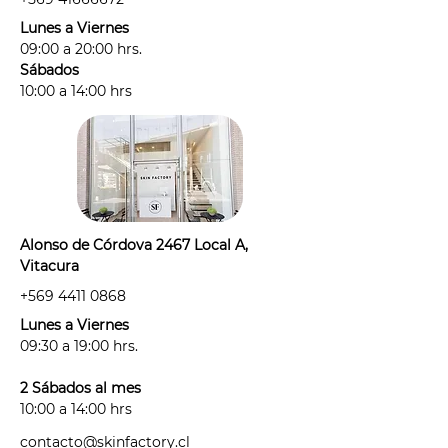
- Usar sólo rasuradora o métodos
Lunes a Viernes
que corten el pelo entre tus
09:00 a 20:00 hrs.
sesiones. Hacerlo sólo las veces
Sábados
necesarias para no sobre estimular
10:00 a 14:00 hrs
el folículo piloso.
- Debes venir rasurad@ (idealmente
desde el día anterior), sin
desodorante, cremas, ni perfumes
en la zona a tratar.
- Por protocolo, antes de agendar tu
Alonso de Córdova 2467 Local A,
sesión deberás informarnos si estás:
Vitacura
· con alguna irritación, alergia o
+569 4411 0868
tienes alguna afección de la piel
antes de tu sesión.
Lunes a Viernes
· tomando algún medicamento
09:30 a 19:00 hrs.
fotosensible: "medicamento"
considera antibióticos,
2 Sábados al mes
antihistamínicos, anticonceptivos y
10:00 a 14:00 hrs
cualquier medicamento que haya
contacto@skinfactory.cl
sido recetado para un tratamiento