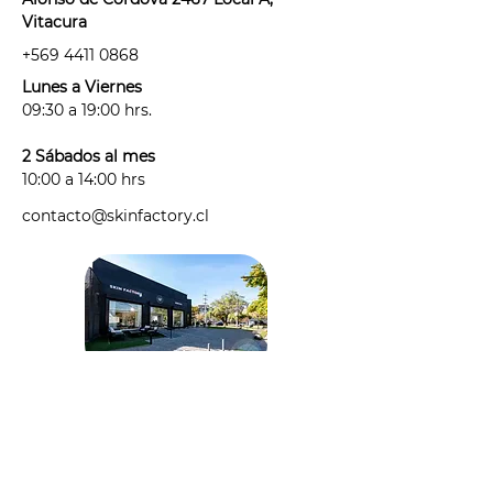
tienes alguna afección de la piel
Vitacura
antes de tu sesión.
+569 4411 0868
· tomando algún medicamento
fotosensible: "medicamento"
Lunes a Viernes
considera antibióticos,
09:30 a 19:00 hrs.
antihistamínicos, anticonceptivos y
cualquier medicamento que haya
2 Sábados al mes
sido recetado para un tratamiento
10:00 a 14:00 hrs
de corto, mediano o largo plazo.
contacto@skinfactory.cl
- La cantidad de sesiones que
necesites puede variar según la
cantidad y tipo de pelo que tengas
y de los cambios hormonales que
puedas presentar.
- Puedes exponerte al sol hasta 48
hs antes y 48 hs posteriores a tu
sesión.
- Este es un tratamiento incial, la
cantidad de sesiones que necesites
puede variar según la cantidad y
tipo de pelo que tengas y de los