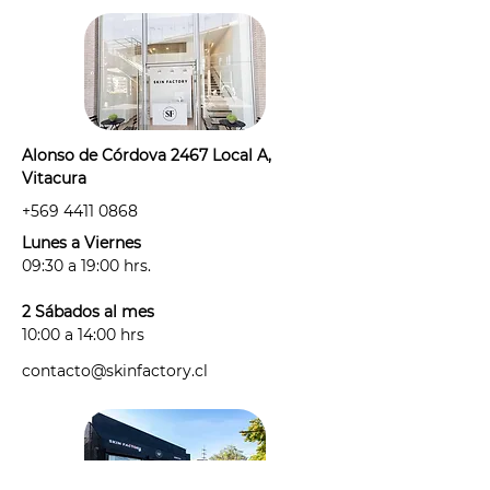
desde el día anterior), sin
desodorante, cremas, ni perfumes
en la zona a tratar.
- Por protocolo, antes de agendar tu
sesión deberás informarnos si estás:
· con alguna irritación, alergia o
tienes alguna afección de la piel
Alonso de Córdova 2467 Local A,
antes de tu sesión.
Vitacura
· tomando algún medicamento
+569 4411 0868
fotosensible: "medicamento"
considera antibióticos,
Lunes a Viernes
antihistamínicos, anticonceptivos y
09:30 a 19:00 hrs.
cualquier medicamento que haya
sido recetado para un tratamiento
2 Sábados al mes
de corto, mediano o largo plazo.
10:00 a 14:00 hrs
- La cantidad de sesiones que
contacto@skinfactory.cl
necesites puede variar según la
cantidad y tipo de pelo que tengas
y de los cambios hormonales que
puedas presentar.
- Puedes exponerte al sol hasta 48