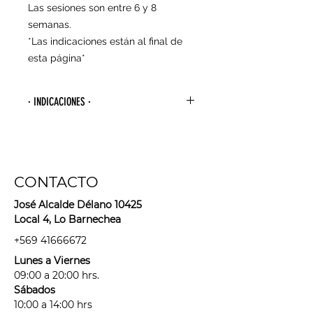
Las sesiones son entre 6 y 8
semanas.
*Las indicaciones están al final de
esta página*
· INDICACIONES ·
- Para agendar tu primera sesión
debes esperar 4 semanas desde la
última vez que te depilaste con
algún método de arranque de raíz
CONTACTO
(cera, hilo, pinzas, bandas
depilatorias, maquina depilatoria,
José Alcalde Délano 10425
sugaring, etc).
Local 4, Lo Barnechea
- Usar sólo rasuradora o métodos
+569 41666672
que corten el pelo entre tus
Lunes a Viernes
sesiones. Hacerlo sólo las veces
09:00 a 20:00 hrs.
necesarias para no sobre estimular
Sábados
el folículo piloso.
10:00 a 14:00 hrs
- Debes venir rasurad@ (idealmente