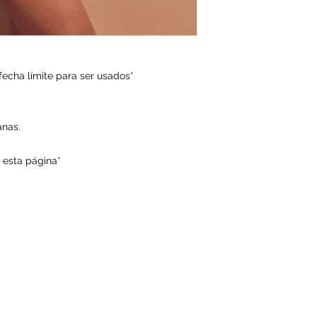
- Para agendar tu p
semanas desde la úl
algún método de arra
bandas depilatorias,
fecha límite para ser usados*
etc).
- Usar sólo rasurad
entre tus sesiones. 
anas.
para no sobre estimul
e esta página*
- Debes venir rasur
anterior), sin desod
zona a tratar.
- Por protocolo, an
informarnos si estás:
· con alguna irritac
afección de la piel a
· tomando algún me
"medicamento" consi
antihistamínicos, an