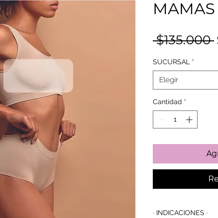
MAMAS /
 $135.000 
SUCURSAL
*
Elegir
Cantidad
*
Agr
Re
· INDICACIONES ·