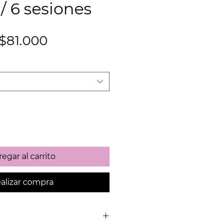
 6 sesiones
Precio
Precio
$81.000
de
oferta
egar al carrito
alizar compra