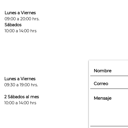
medicamento que ha
tratamiento de cort
Lunes a Viernes
09:00 a 20:00 hrs.
- Puedes exponerte a
Sábados
posteriores a tu sesi
10:00 a 14:00 hrs
- Este es un tratamie
sesiones que necesi
cantidad y tipo de 
hormonales que pue
Lunes a Viernes
09:30 a 19:00 hrs.
2 Sábados al mes
10:00 a 14:00 hrs