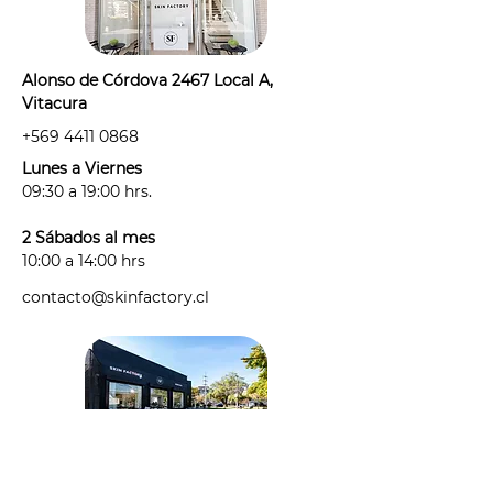
desodorante, cremas, ni perfumes
en la zona a tratar.
- Por protocolo, antes de agendar tu
Alonso de Córdova 2467 Local A,
sesión deberás informarnos si estás:
Vitacura
· con alguna irritación, alergia o
+569 4411 0868
tienes alguna afección de la piel
antes de tu sesión.
Lunes a Viernes
· tomando algún medicamento
09:30 a 19:00 hrs.
fotosensible: "medicamento"
considera antibióticos,
2 Sábados al mes
antihistamínicos, anticonceptivos y
10:00 a 14:00 hrs
cualquier medicamento que haya
contacto@skinfactory.cl
sido recetado para un tratamiento
de corto, mediano o largo plazo.
- Puedes exponerte al sol hasta 48
hs antes y 48 hs posteriores a tu
sesión.
- Este es un tratamiento incial, la
cantidad de sesiones que necesites