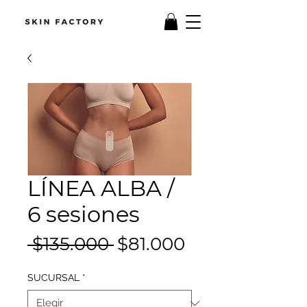
LÍNEA ALBA /
6 sesiones
Precio
Precio
 $135.000 
$81.000
de
SUCURSAL
*
oferta