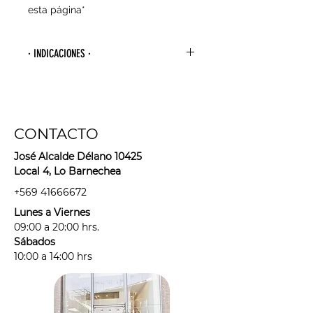
esta página*
· INDICACIONES ·
- Para agendar tu primera sesión
debes esperar 4 semanas desde la
última vez que te depilaste con
algún método de arranque de raíz
CONTACTO
(cera, hilo, pinzas, bandas
depilatorias, maquina depilatoria,
José Alcalde Délano 10425
sugaring, etc).
Local 4, Lo Barnechea
+569 41666672
- Usar sólo rasuradora o métodos
Lunes a Viernes
que corten el pelo entre tus
09:00 a 20:00 hrs.
sesiones. Hacerlo sólo las veces
Sábados
necesarias para no sobre estimular
10:00 a 14:00 hrs
el folículo piloso.
- Debes venir rasurad@ (idealmente
desde el día anterior), sin