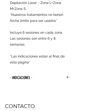
Depilación Láser - Zona L+Zona
M+Zona S.
*Nuestros tratamientos no tienen
fecha límite para ser usados*
Incluye 6 sesiones en cada zona.
Las sesiones son entre 6 y 8
semanas.
*Las indicaciones están al final de
esta página*
· INDICACIONES ·
- Para agendar tu primera sesión
debes esperar 4 semanas desde la
última vez que te depilaste con
algún método de arranque de raíz
CONTACTO
(cera, hilo, pinzas, bandas