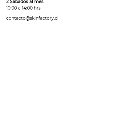
considera antibióticos,
2 Sábados al mes
antihistamínicos, anticonceptivos y
10:00 a 14:00 hrs
cualquier medicamento que haya
contacto@skinfactory.cl
sido recetado para un tratamiento
de corto, mediano o largo plazo.
- Puedes exponerte al sol hasta 48
hs antes y 48 hs posteriores a tu
sesión.
- Este es un tratamiento incial, la
cantidad de sesiones que necesites
puede variar según la cantidad y
tipo de pelo que tengas y de los
cambios hormonales que puedas
presentar.