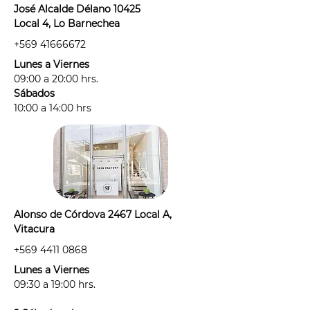
depilatorias, maquina depilatoria,
José Alcalde Délano 10425
sugaring, etc).
Local 4, Lo Barnechea
+569 41666672
- Usar sólo rasuradora o métodos
Lunes a Viernes
que corten el pelo entre tus
09:00 a 20:00 hrs.
sesiones. Hacerlo sólo las veces
Sábados
necesarias para no sobre estimular
10:00 a 14:00 hrs
el folículo piloso.
- Debes venir rasurad@ (idealmente
desde el día anterior), sin
desodorante, cremas, ni perfumes
en la zona a tratar.
- Por protocolo, antes de agendar tu
Alonso de Córdova 2467 Local A,
sesión deberás informarnos si estás:
Vitacura
· con alguna irritación, alergia o
+569 4411 0868
tienes alguna afección de la piel
antes de tu sesión.
Lunes a Viernes
· tomando algún medicamento
09:30 a 19:00 hrs.
fotosensible: "medicamento"