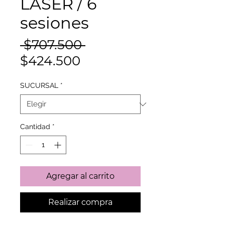
LÁSER / 6
sesiones
Precio
 $707.500 
Precio
$424.500
de
SUCURSAL
*
oferta
Cantidad
*
Agregar al carrito
Realizar compra