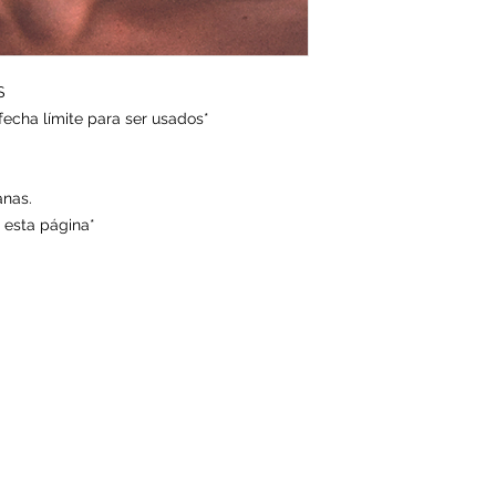
algún método de arra
bandas depilatorias,
etc).
- Usar sólo rasurad
S
entre tus sesiones. 
fecha límite para ser usados*
para no sobre estimul
- Debes venir rasur
anterior), sin desod
zona a tratar.
anas.
- Por protocolo, an
e esta página*
informarnos si estás:
· con alguna irritac
afección de la piel a
· tomando algún me
"medicamento" consi
antihistamínicos, an
medicamento que ha
tratamiento de cort
- La cantidad de se
según la cantidad y 
cambios hormonales
- Puedes exponerte a