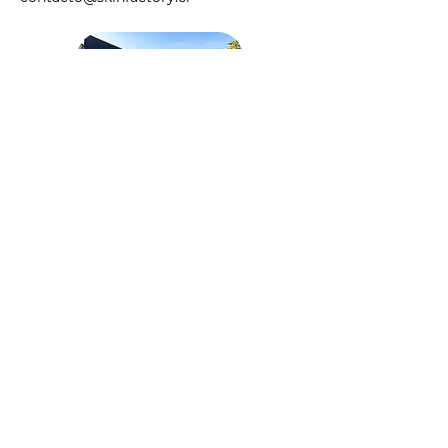
sido recetado para un tratamiento
de corto, mediano o largo plazo.
- Puedes exponerte al sol hasta 48
hs antes y 48 hs posteriores a tu
sesión.
- Este es un tratamiento incial, la
cantidad de sesiones que necesites
puede variar según la cantidad y
tipo de pelo que tengas y de los
cambios hormonales que puedas
presentar.