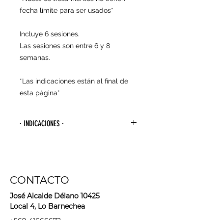
fecha límite para ser usados*
Incluye 6 sesiones.
Las sesiones son entre 6 y 8
semanas.
*Las indicaciones están al final de
esta página*
· INDICACIONES ·
- Para agendar tu primera sesión
debes esperar 4 semanas desde la
última vez que te depilaste con
algún método de arranque de raíz
CONTACTO
(cera, hilo, pinzas, bandas
depilatorias, maquina depilatoria,
José Alcalde Délano 10425
sugaring, etc).
Local 4, Lo Barnechea