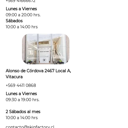
+569 41666672
- Usar sólo rasuradora o métodos
Lunes a Viernes
que corten el pelo entre tus
09:00 a 20:00 hrs.
sesiones. Hacerlo sólo las veces
Sábados
necesarias para no sobre estimular
10:00 a 14:00 hrs
el folículo piloso.
- Debes venir rasurad@ (idealmente
desde el día anterior), sin
desodorante, cremas, ni perfumes
en la zona a tratar.
- Por protocolo, antes de agendar tu
Alonso de Córdova 2467 Local A,
sesión deberás informarnos si estás:
Vitacura
· con alguna irritación, alergia o
+569 4411 0868
tienes alguna afección de la piel
antes de tu sesión.
Lunes a Viernes
· tomando algún medicamento
09:30 a 19:00 hrs.
fotosensible: "medicamento"
considera antibióticos,
2 Sábados al mes
antihistamínicos, anticonceptivos y
10:00 a 14:00 hrs
cualquier medicamento que haya
contacto@skinfactory.cl