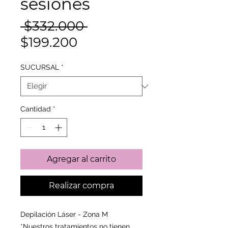
sesiones
Precio
 $332.000 
Precio
$199.200
de
SUCURSAL
*
oferta
Cantidad
*
Agregar al carrito
Realizar compra
Depilación Láser - Zona M
*Nuestros tratamientos no tienen