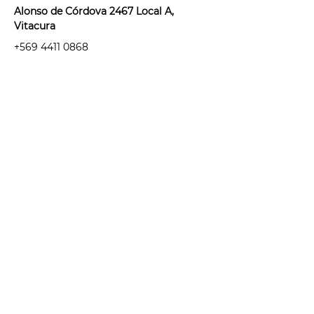
Alonso de Córdova 2467 Local A,
Vitacura
+569 4411 0868
Lunes a Viernes
09:30 a 19:00 hrs.
2 Sábados al mes
10:00 a 14:00 hrs
contacto@skinfactory.cl