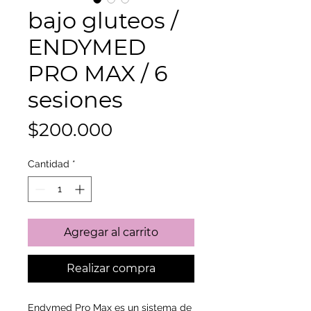
bajo gluteos /
ENDYMED
PRO MAX / 6
sesiones
Precio
$200.000
Cantidad
*
Agregar al carrito
Realizar compra
Endymed Pro Max es un sistema de