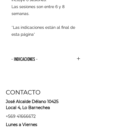
Las sesiones son entre 6 y 8
semanas.
*Las indicaciones están al final de
esta página*
· INDICACIONES ·
- Para agendar tu primera sesión
debes esperar 4 semanas desde la
última vez que te depilaste con
algún método de arranque de raíz
CONTACTO
(cera, hilo, pinzas, bandas
depilatorias, maquina depilatoria,
José Alcalde Délano 10425
sugaring, etc).
Local 4, Lo Barnechea
+569 41666672
- Usar sólo rasuradora o métodos
Lunes a Viernes
que corten el pelo entre tus