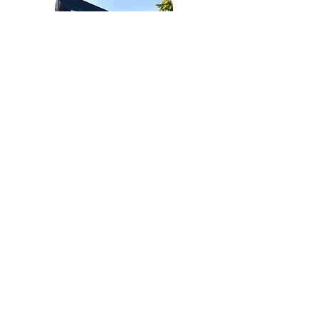
- Puedes exponerte al sol hasta 48
hs antes y 48 hs posteriores a tu
sesión.
- Este es un tratamiento incial, la
cantidad de sesiones que necesites
puede variar según la cantidad y
tipo de pelo que tengas y de los
cambios hormonales que puedas
presentar.