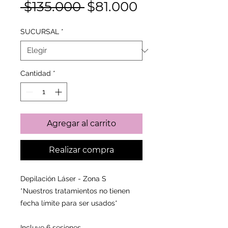
Precio
Precio
 $135.000 
$81.000
de
SUCURSAL
*
oferta
Cantidad
*
Agregar al carrito
Realizar compra
Depilación Láser - Zona S
*Nuestros tratamientos no tienen
fecha límite para ser usados*
Incluye 6 sesiones.