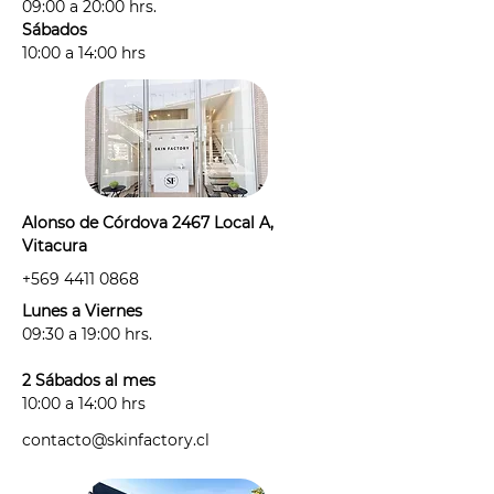
09:00 a 20:00 hrs.
sesiones. Hacerlo sólo las veces
Sábados
necesarias para no sobre estimular
10:00 a 14:00 hrs
el folículo piloso.
- Debes venir rasurad@ (idealmente
desde el día anterior), sin
desodorante, cremas, ni perfumes
en la zona a tratar.
- Por protocolo, antes de agendar tu
Alonso de Córdova 2467 Local A,
sesión deberás informarnos si estás:
Vitacura
· con alguna irritación, alergia o
+569 4411 0868
tienes alguna afección de la piel
antes de tu sesión.
Lunes a Viernes
· tomando algún medicamento
09:30 a 19:00 hrs.
fotosensible: "medicamento"
considera antibióticos,
2 Sábados al mes
antihistamínicos, anticonceptivos y
10:00 a 14:00 hrs
cualquier medicamento que haya
contacto@skinfactory.cl
sido recetado para un tratamiento
de corto, mediano o largo plazo.