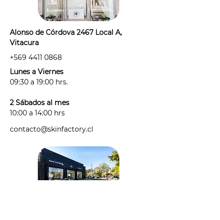
sesión deberás informarnos si estás:
· con alguna irritación, alergia o
tienes alguna afección de la piel
Alonso de Córdova 2467 Local A,
antes de tu sesión.
Vitacura
· tomando algún medicamento
+569 4411 0868
fotosensible: "medicamento"
considera antibióticos,
Lunes a Viernes
antihistamínicos, anticonceptivos y
09:30 a 19:00 hrs.
cualquier medicamento que haya
sido recetado para un tratamiento
2 Sábados al mes
de corto, mediano o largo plazo.
10:00 a 14:00 hrs
- La cantidad de sesiones que
contacto@skinfactory.cl
necesites puede variar según la
cantidad y tipo de pelo que tengas
y de los cambios hormonales que
puedas presentar.
- Puedes exponerte al sol hasta 48
hs antes y 48 hs posteriores a tu
sesión.
- Este es un tratamiento incial, la
cantidad de sesiones que necesites