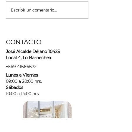
¿Exfolias la piel de tu rostro?
@asanacosmetologia n
Escribir un comentario...
cómo cuidar de una de
que solemos olvidarno
CONTACTO
José Alcalde Délano 10425
Local 4, Lo Barnechea
+569 41666672
Lunes a Viernes
09:00 a 20:00 hrs.
Sábados
10:00 a 14:00 hrs