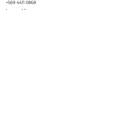
+569 4411 0868
Lunes a Viernes
09:30 a 19:00 hrs.
2 Sábados al mes
10:00 a 14:00 hrs
contacto@skinfactory.cl